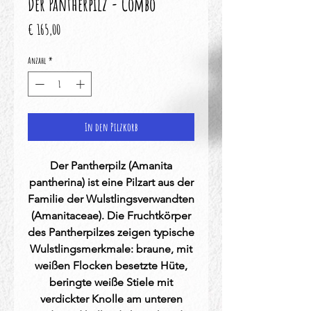
Der Pantherpilz - Combo
Preis
€ 165,00
Anzahl
*
In den Pilzkorb
Der Pantherpilz (Amanita
pantherina) ist eine Pilzart aus der
Familie der Wulstlingsverwandten
(Amanitaceae). Die Fruchtkörper
des Pantherpilzes zeigen typische
Wulstlingsmerkmale: braune, mit
weißen Flocken besetzte Hüte,
beringte weiße Stiele mit
verdickter Knolle am unteren