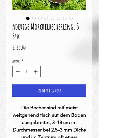
Aderige Morchelbecherling, 5
Stk.
Preis
€ 25,00
Anzahl
*
In den Pilzkorb
Die Becher sind reif meist
weitgehend flach auf dem Boden
ausgebreitet, 3–18 cm im
Durchmesser bei 2,5–3 mm Dicke
und im Zentrum oft etwas