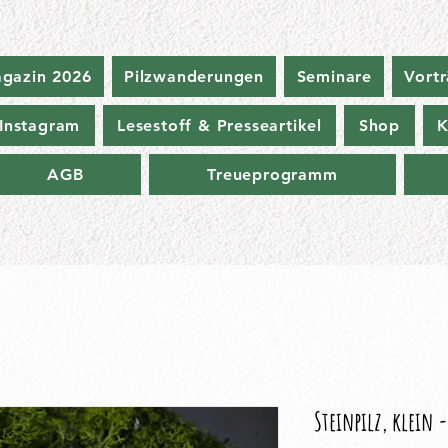
agazin 2026
Pilzwanderungen
Seminare
Vort
Instagram
Lesestoff & Presseartikel
Shop
K
AGB
Treueprogramm
Steinpilz, klein -