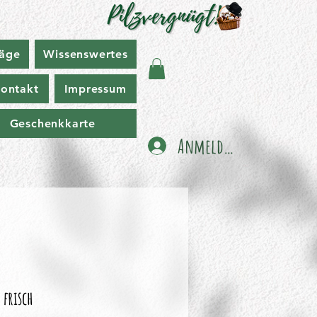
räge
Wissenswertes
ontakt
Impressum
Geschenkkarte
Anmelden
 frisch