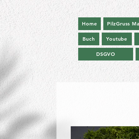
Home
PilzGruss M
Buch
Youtube
DSGVO