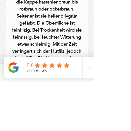
die Kappe kastanienbraun bis
rotbraun oder ockerbraun.
Seltener ist sie heller olivgrün
gefärbt. Die Oberfläche ist
feinfilzig. Bei Trockenheit wird sie
feinrissig, bei feuchter Witterung
etwas schleimig. Mit der Zeit
verringert sich der Hutfilz, jedoch
nicht völlig. Die Huthaut steht am
Rand bisweilen etwas über und ist
oft verklebt mit trockenem Laub
Phone
Email
Facebook
und Gräsern.
PRODUKTINFO
Pilze: 1x Schwarzblauender
RÜCKGABERICHTLINIE
Röhrling groß, 1x
Schwarzblauender Röhrling klein